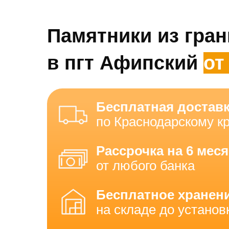
Памятники из гран
в пгт Афипский
от
лет
Бесплатная достав
по Краснодарскому к
Рассрочка на 6 мес
от любого банка
Бесплатное хранен
на складе до установ