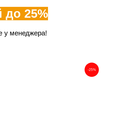
й до 25%
е у менеджера!
-25%