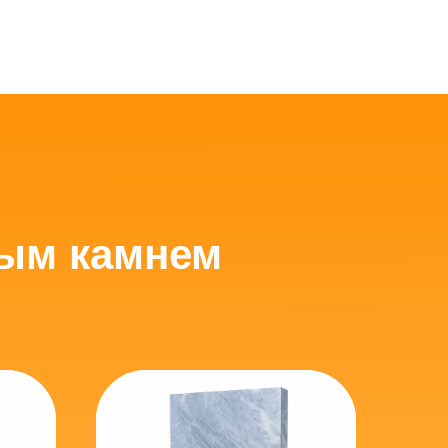
вым камнем