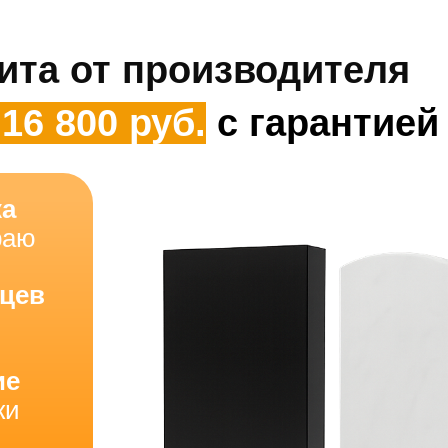
ита от производителя
 16 800 руб.
с гарантией
ка
раю
яцев
ие
ки