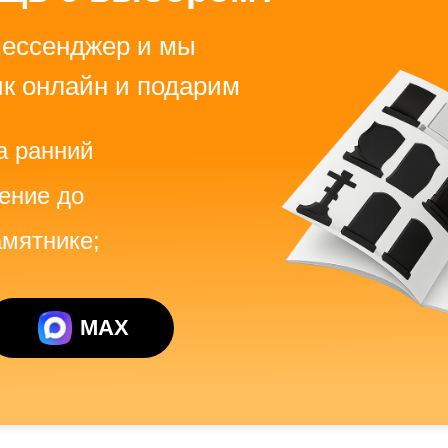
мессенджер и мы
к онлайн и подарим
а ранний
ение до
амятнике;
MAX