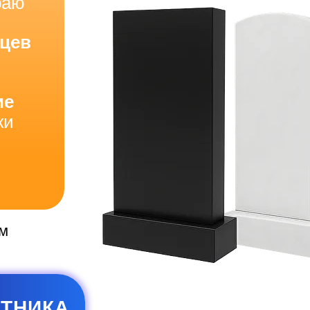
раю
яцев
ие
ки
ем
ЯТНИКА