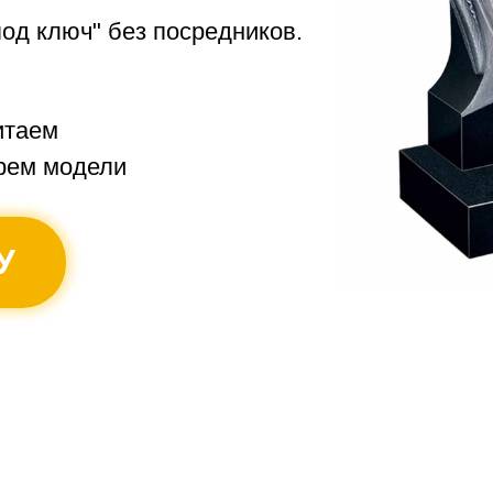
под ключ" без посредников.
итаем
рем модели
У