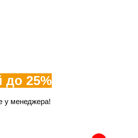
й до 25%
е у менеджера!