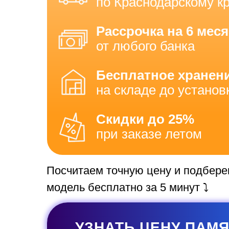
по Краснодарскому к
Рассрочка на 6 мес
от любого банка
Бесплатное хранен
на складе до установ
Скидки до 25%
при заказе летом
Посчитаем точную цену и подбер
модель бесплатно за 5 минут ⤵️
УЗНАТЬ ЦЕНУ ПАМ