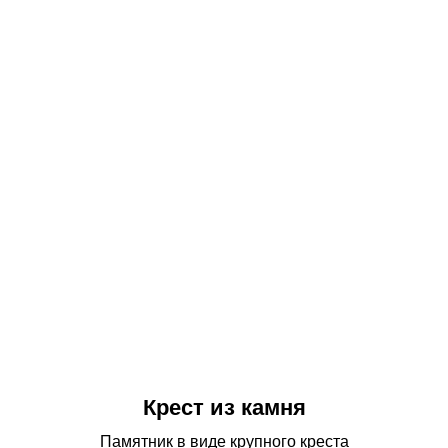
Оформим
рассрочку на 6 месяцев
с комфортными небольшими платежами.
Заморозим стоимость памятника
при заказе заранее к конкретной дате.
УЗНАТЬ ЦЕНУ ПАМЯТНИКА
Крест из камня
Памятник в виде крупного креста