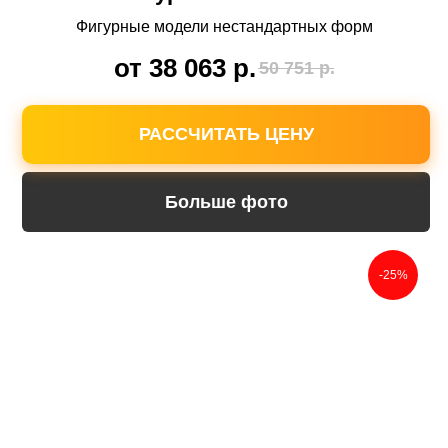
Фигурные модели нестандартных форм
от 38 063
р.
50 751
р.
4 услуги
совершенно
бесплатно
РАССЧИТАТЬ ЦЕНУ
Мы поможем вам заказать
памятник без переплаты
Больше фото
Доставка по всему
-25%
Ставропольскому краю
Мы выезжаем на замеры и установку в
любой город или поселок. Вы не платите за
доставку.