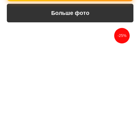
Гравировка на
Больше фото
памятнике в подарок
Даже при заказе простой стелы мы
-25%
делаем гравировку креста и надписи
бесплатно.
Трехмерный макет
памятника от дизайнера
Мы бесплатно создаем макет, чтобы вы