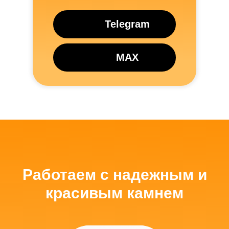
Telegram
MAX
Трехмерный макет
памятника от дизайнера
Мы бесплатно создаем макет, чтобы вы
видели, каким получится памятник.
Работаем с надежным и
красивым камнем