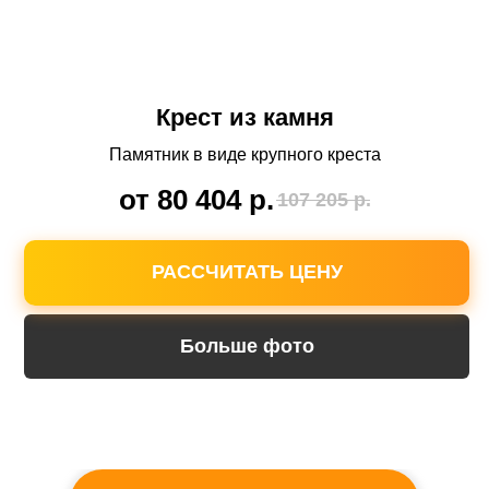
Доставка по всему
Ставропольскому краю
Крест из камня
Мы выезжаем на замеры и установку в
любой город или поселок. Вы не платите за
Памятник в виде крупного креста
доставку.
от 80 404
р.
107 205
р.
РАССЧИТАТЬ ЦЕНУ
Больше фото
Бесплатное хранение
памятника на нашем складе
Вам не нужно забирать памятник после