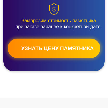
У вас есть вопрос?
Мы ответим за 5
минут!
Нажмите на номер снизу
для бесплатного звонка
+ 7 (865) 230-24-05
Или напишите ваш вопрос
здесь