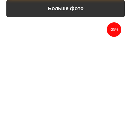
Больше фото
-25%
4 услуги
совершенно
бесплатно
Мы поможем вам заказать
памятник без переплаты