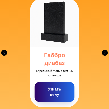
Подберем
модель по скидке
из доступных, но качественных материалов.
Габбро
диабаз
Оформим
рассрочку на 6 месяцев
Карельский гранит темных
с комфортными небольшими платежами.
оттенков
Узнать
Заморозим стоимость памятника
цену
при заказе заранее к конкретной дате.