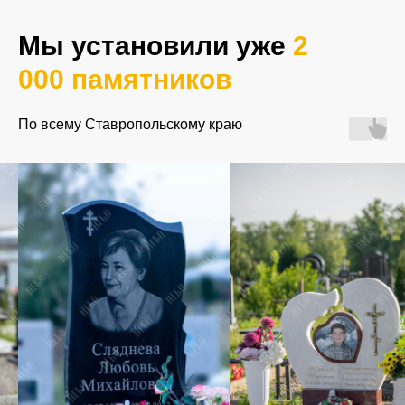
Мы установили уже
2
Как с вами связаться?
000 памятников
+7
По всему Ставропольскому краю
Отправить вопрос