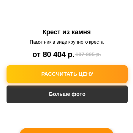
Доставка по всему
Ставропольскому краю
Крест из камня
Мы выезжаем на замеры и установку в
любой город или поселок. Вы не платите за
Памятник в виде крупного креста
доставку.
от 80 404
р.
107 205
р.
РАССЧИТАТЬ ЦЕНУ
Больше фото
Бесплатное хранение
памятника на нашем складе
Вам не нужно забирать памятник после