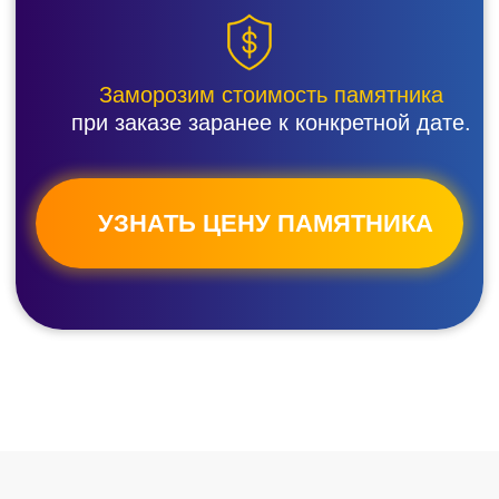
У вас есть вопрос?
Мы ответим за 5
минут!
Нажмите на номер снизу
для бесплатного звонка
+ 7 (865) 230-24-05
Или напишите ваш вопрос
здесь