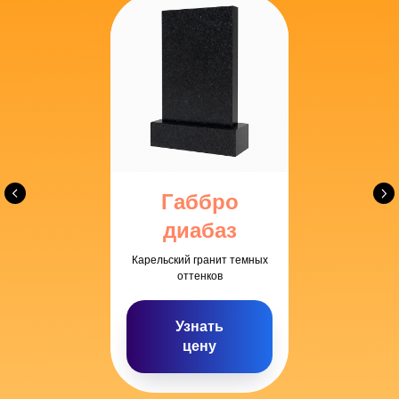
Подберем
модель по скидке
из доступных, но качественных материалов.
Габбро
диабаз
Оформим
рассрочку на 6 месяцев
Карельский гранит темных
с комфортными небольшими платежами.
оттенков
Узнать
Заморозим стоимость памятника
цену
при заказе заранее к конкретной дате.