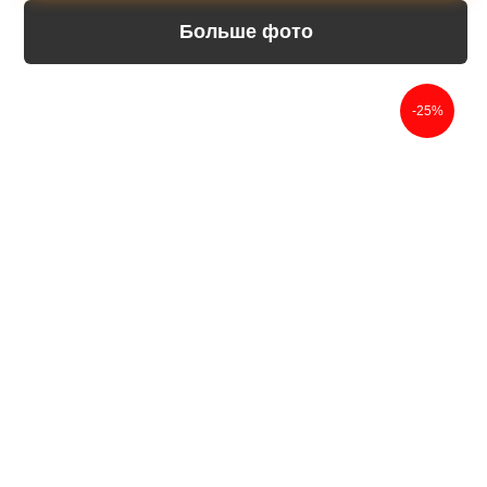
Больше фото
-25%
4 услуги
совершенно
бесплатно
Мы поможем вам заказать
памятник без переплаты