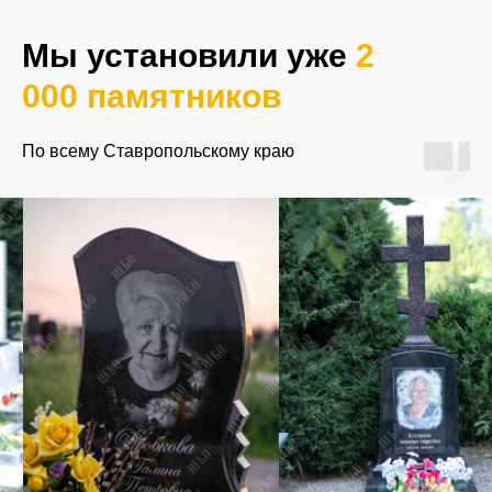
Мы установили уже
2
Как с вами связаться?
000 памятников
+7
По всему Ставропольскому краю
Отправить вопрос