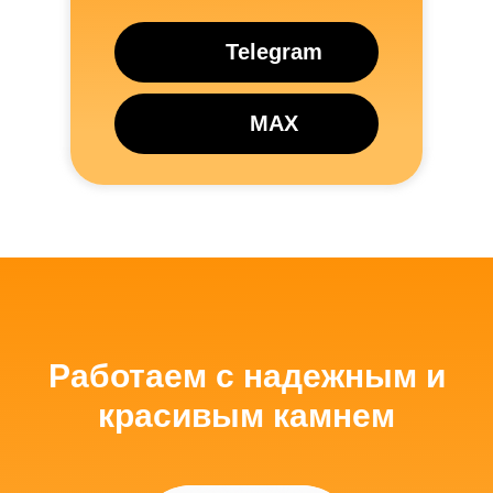
Telegram
MAX
Трехмерный макет
памятника от дизайнера
Мы бесплатно создаем макет, чтобы вы
видели, каким получится памятник.
Работаем с надежным и
красивым камнем